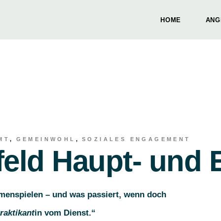
HOME
ANG
Vis
Pers
Orga
Vis
Pers
Orga
MT
GEMEINWOHL
SOZIALES ENGAGEMENT
eld Haupt- und 
enspielen – und was passiert, wenn doch
raktikant
in vom Dienst.“