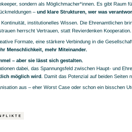
tekeeper, sondern als Möglichmacher*innen. Es gibt Raum 
Rückmeldungen –
und klare Strukturen, wer was verantwor
 Kontinuität, institutionelles Wissen. Die Ehrenamtlichen br
strauen herrscht Vertrauen, statt Revierdenken Kooperation.
reative Formate, eine stärkere Verbindung in die Gesellscha
r Menschlichkeit, mehr Miteinander.
el – aber sie lässt sich gestalten.
sationen dabei, das Spannungsfeld zwischen Haupt- und Eh
lich möglich wird
. Damit das Potenzial auf beiden Seiten n
anisation aus – eher Worst Case oder schon ein bisschen Ut
NFLIKTE