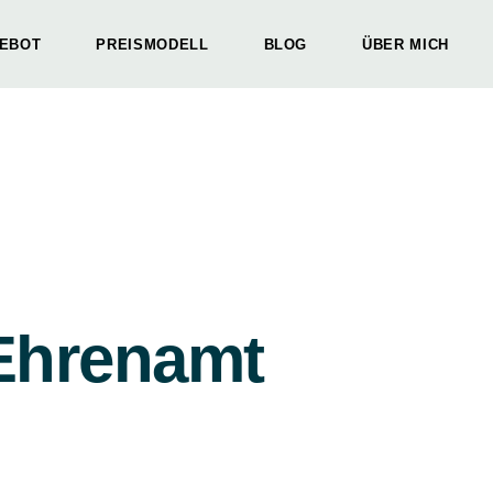
EBOT
PREISMODELL
BLOG
ÜBER MICH
ionsRäume
pektivwechsel
nisationsWandel
ionsRäume
pektivwechsel
nisationsWandel
Ehrenamt