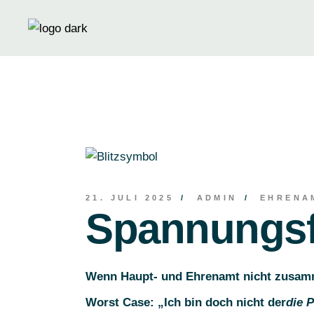
Skip
to
the
content
21. JULI 2025
ADMIN
EHRENA
Spannungsf
Wenn Haupt- und Ehrenamt nicht zusamm
Worst Case: „Ich bin doch nicht der
die P