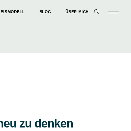
REISMODELL
BLOG
ÜBER MICH
ionsRäume
pektivwechsel
nisationsWandel
l
 neu zu denken