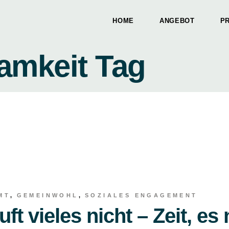
HOME
ANGEBOT
P
Vis
Pers
amkeit Tag
Orga
VisionsRäume
Perspektivwechsel
OrganisationsWande
MT
GEMEINWOHL
SOZIALES ENGAGEMENT
t vieles nicht – Zeit, es