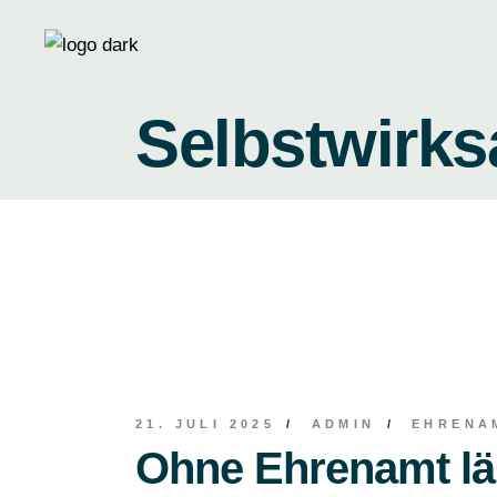
Skip
to
the
content
Selbstwirks
21. JULI 2025
ADMIN
EHRENA
Ohne Ehrenamt läuf